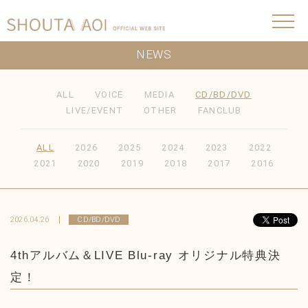
NEWS
ALL
VOICE
MEDIA
CD/BD/DVD
LIVE/EVENT
OTHER
FANCLUB
ALL
2026
2025
2024
2023
2022
2021
2020
2019
2018
2017
2016
2026.04.26
CD/BD/DVD
4thアルバム＆LIVE Blu-ray オリジナル特典決
定！