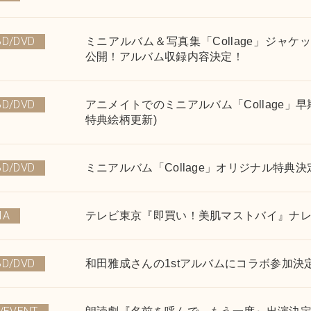
BD/DVD
ミニアルバム＆写真集「Collage」ジャ
公開！アルバム収録内容決定！
BD/DVD
アニメイトでのミニアルバム「Collage」
特典絵柄更新)
BD/DVD
ミニアルバム「Collage」オリジナル特典決定
IA
テレビ東京『即買い！美肌マストバイ』ナ
BD/DVD
和田雅成さんの1stアルバムにコラボ参加決