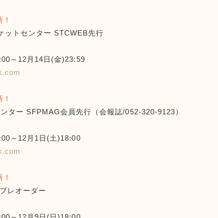
新！
ットセンター STCWEB先行
:00～12月14日(金)23:59
lk.com
新！
ター SFPMAG会員先行
（会報誌/052-320-9123）
:00～12月1日(土)18:00
lk.com
新！
 プレオーダー
:00～12月9日(日)18:00