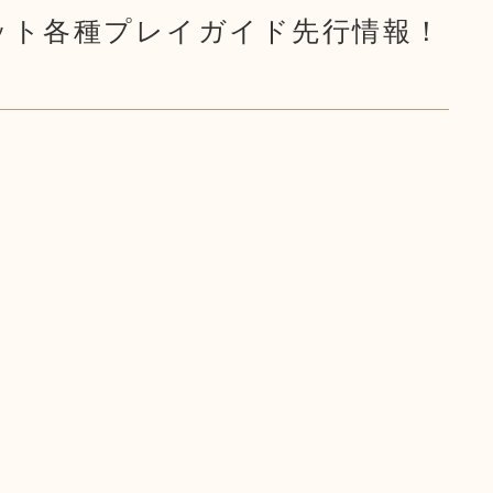
I』チケット各種プレイガイド先行情報！