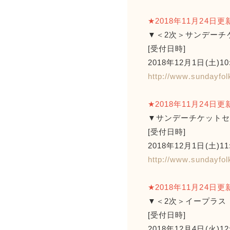
★2018年11月24日更
▼＜2次＞サンデーチケ
[受付日時]
2018年12月1日(土)10
http://www.sundayfo
★2018年11月24日更
▼サンデーチケットセン
[受付日時]
2018年12月1日(土)11
http://www.sundayfo
★2018年11月24日更
▼＜2次＞イープラス
[受付日時]
2018年12月4日(火)12