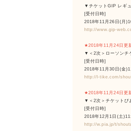
▼チケットGIP レギ
[受付日時]
2018年11月26日(月)1
http://www.gip-web.c
★2018年11月24日更
▼＜2次＞ローソンチ
[受付日時]
2018年11月30日(金)1
http://l-tike.com/shou
★2018年11月24日更
▼＜2次＞チケットぴ
[受付日時]
2018年12月1日(土)11
http://w.pia.jp/t/shou