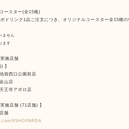
ースター(全15種)
ボドリンク1品ご注文につき、オリジナルコースター全15種の
べません
ります
ン実施店舗
) 】
D池袋西口公園前店
D金山店
D天王寺アポロ店
施店舗 (71店舗) 】
全店舗
und.com/#SHOPAREA