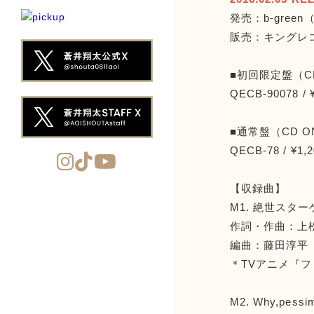
発売：b-gree
販売：キングレコ
■初回限定盤（C
QECB-90078 /
■通常盤（CD O
QECB-78 / ¥1
【収録曲】
M1. 絶世スタ
作詞・作曲：上松範康
編曲：藤田淳平（El
＊TVアニメ『
M2. Why,pessim