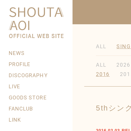
ALL
SING
NEWS
PROFILE
ALL
2026
2016
201
DISCOGRAPHY
LIVE
GOODS STORE
5thシ
FANCLUB
LINK
2016.02.03 RE