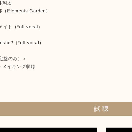
井翔太
lements Garden）
イト（*off vocal）
istic?（*off vocal）
限定盤のみ）＞
EO＋メイキング収録
試 聴