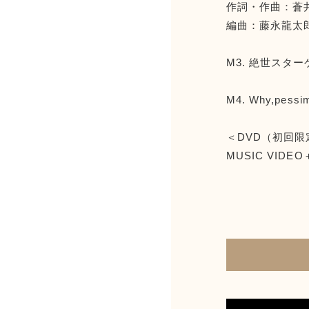
作詞・作曲：蒼
編曲：藤永龍太郎（E
M3. 絶世スターゲ
M4. Why,pessim
＜DVD（初回
MUSIC VID