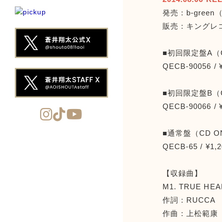
発売：b-gree
販売：キングレコ
■初回限定盤A（C
QECB-90056 /
■初回限定盤B（C
QECB-90066 /
■通常盤（CD O
QECB-65 / ¥1
【収録曲】
M1. TRUE HE
作詞：RUCCA
作曲：上松範康（El