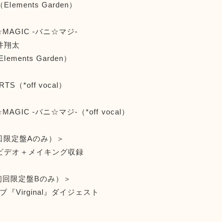
ements Garden）
G☆MAGIC -バニ☆マジ-
井翔太
ements Garden）
RTS（*off vocal）
☆MAGIC -バニ☆マジ-（*off vocal）
初回限定盤Aのみ）＞
ビデオ＋メイキング収録
（初回限定盤Bのみ）＞
ブ『Virginal』ダイジェスト