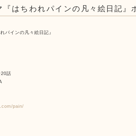
マ『はちわれパインの凡々絵日記』
われパインの凡々絵日記』
全20話
A
.com/pain/