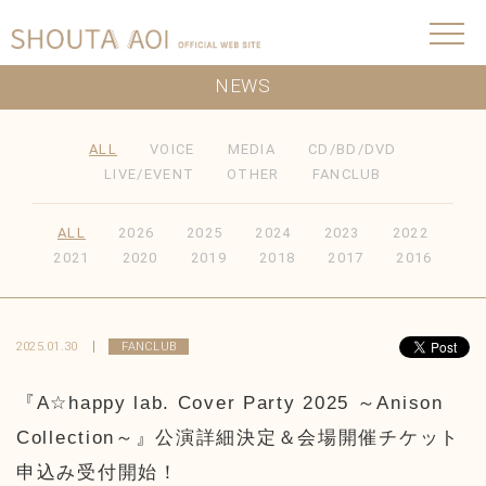
NEWS
ALL
VOICE
MEDIA
CD/BD/DVD
LIVE/EVENT
OTHER
FANCLUB
ALL
2026
2025
2024
2023
2022
2021
2020
2019
2018
2017
2016
2025.01.30
FANCLUB
『A☆happy lab. Cover Party 2025 ～Anison
Collection～』公演詳細決定＆会場開催チケット
申込み受付開始！