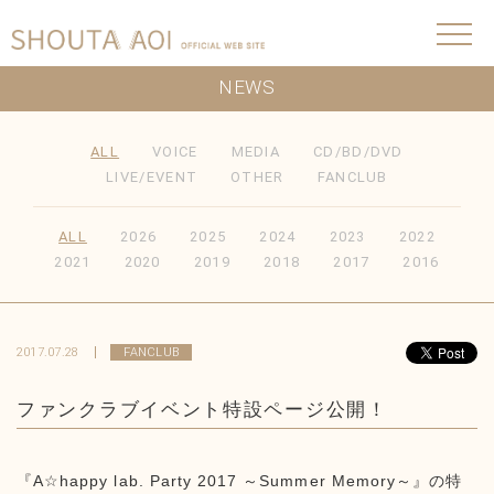
NEWS
ALL
VOICE
MEDIA
CD/BD/DVD
LIVE/EVENT
OTHER
FANCLUB
ALL
2026
2025
2024
2023
2022
2021
2020
2019
2018
2017
2016
2017.07.28
FANCLUB
ファンクラブイベント特設ページ公開！
『A☆happy lab. Party 2017 ～Summer Memory～』の特