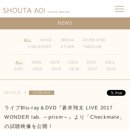
NEWS
ALL
VOICE
MEDIA
CD/BD/DVD
LIVE/EVENT
OTHER
FANCLUB
ALL
2026
2025
2024
2023
2022
2021
2020
2019
2018
2017
2016
2017.07.31
CD/BD/DVD
ライブBlu-ray＆DVD『蒼井翔太 LIVE 2017
WONDER lab. ～prism～』より「Checkmate」
の試聴映像を公開！