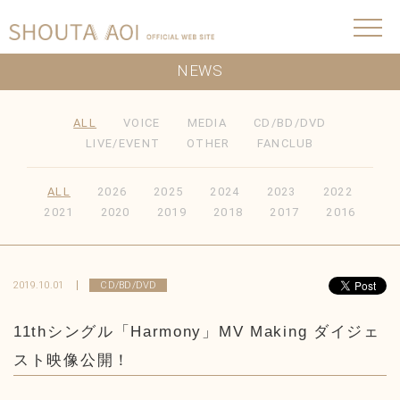
NEWS
ALL
VOICE
MEDIA
CD/BD/DVD
LIVE/EVENT
OTHER
FANCLUB
ALL
2026
2025
2024
2023
2022
2021
2020
2019
2018
2017
2016
2019.10.01
CD/BD/DVD
11thシングル「Harmony」MV Making ダイジェ
スト映像公開！