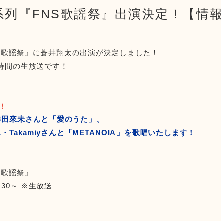
系列『FNS歌謡祭』出演決定！【情
S歌謡祭』に蒼井翔太の出演が決定しました！
0～5時間の生放送です！
新！
倖田來未さんと「愛のうた」、
・Takamiyさんと「METANOIA」を歌唱いたします！
S歌謡祭』
8:30～ ※生放送