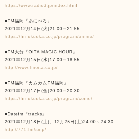
https://www.radio3.jp/index.html
■FM福岡『あにぺろ』
2021年12月14日(火)21:00～21:55
https://fmfukuoka.co.jp/program/anime/
■FM大分『OITA MAGIC HOUR』
2021年12月15日(水)17:00～18:55
http://www.fmoita.co.jp/
■FM福岡『カムカムFM福岡』
2021年12月17日(金)20:00～20:30
https://fmfukuoka.co.jp/program/come/
■Datefm『tracks』
2021年12月18日(土)、12月25日(土)24:00～24:30
http://771.fm/smp/