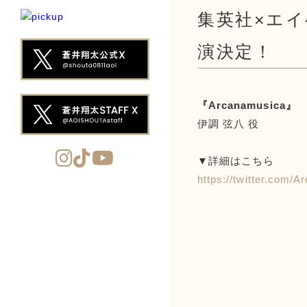
集英社×エイ
演決定！
『Arcanamusica』
伊調 弦八 役
▼詳細はこちら
https://twitter.com/