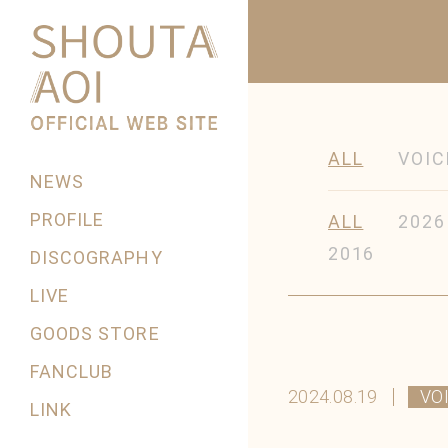
ALL
VOIC
NEWS
PROFILE
ALL
2026
2016
DISCOGRAPHY
LIVE
GOODS STORE
FANCLUB
2024.08.19
VO
LINK