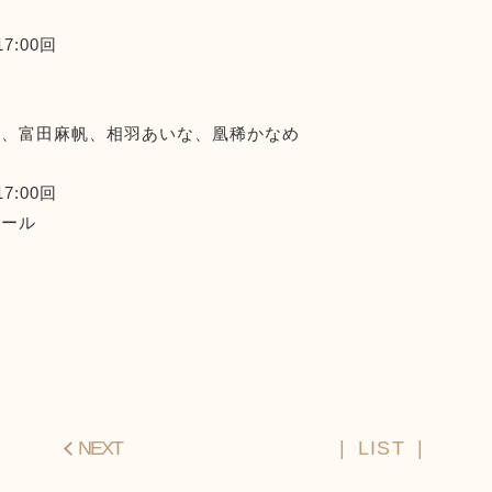
17:00回
太、富田麻帆、相羽あいな、凰稀かなめ
17:00回
コール
NEXT
LIST