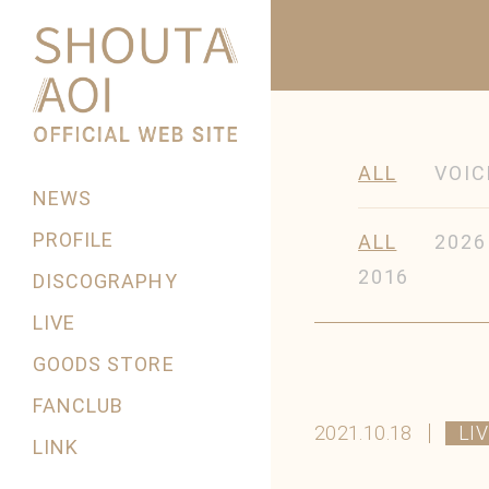
ALL
VOIC
NEWS
PROFILE
ALL
2026
2016
DISCOGRAPHY
LIVE
GOODS STORE
FANCLUB
2021.10.18
LI
LINK