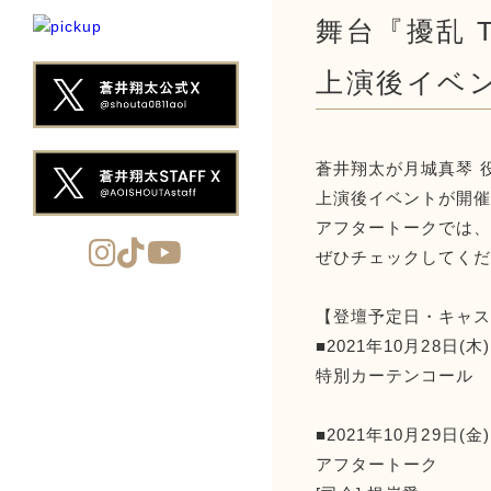
舞台『擾乱 T
上演後イベ
蒼井翔太が月城真琴 役で
上演後イベントが開
アフタートークでは
ぜひチェックしてく
【登壇予定日・キャ
■2021年10月28日(木)
特別カーテンコール
■2021年10月29日(金)
アフタートーク