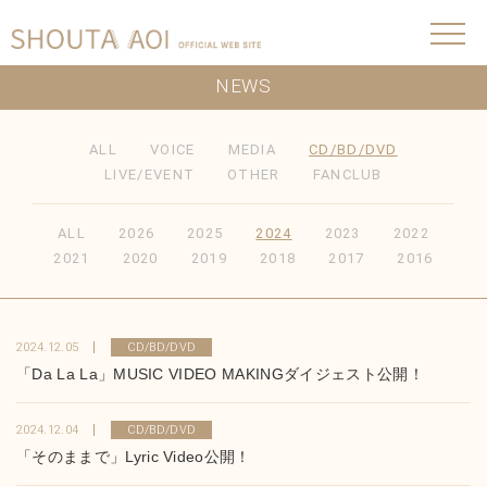
NEWS
ALL
VOICE
MEDIA
CD/BD/DVD
LIVE/EVENT
OTHER
FANCLUB
ALL
2026
2025
2024
2023
2022
2021
2020
2019
2018
2017
2016
2024.12.05
CD/BD/DVD
「Da La La」MUSIC VIDEO MAKINGダイジェスト公開！
2024.12.04
CD/BD/DVD
「そのままで」Lyric Video公開！