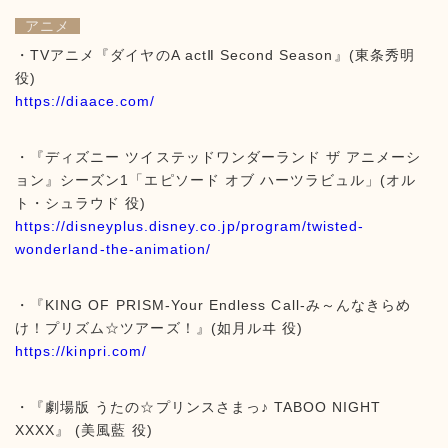
アニメ
・TVアニメ『ダイヤのA actⅡ Second Season』(東条秀明
役)
https://diaace.com/
・『ディズニー ツイステッドワンダーランド ザ アニメーシ
ョン』シーズン1「エピソード オブ ハーツラビュル」(オル
ト・シュラウド 役)
https://disneyplus.disney.co.jp/program/twisted-
wonderland-the-animation/
・『KING OF PRISM-Your Endless Call-み～んなきらめ
け！プリズム☆ツアーズ！』(如月ルヰ 役)
https://kinpri.com/
・『劇場版 うたの☆プリンスさまっ♪ TABOO NIGHT
XXXX』 (美風藍 役)