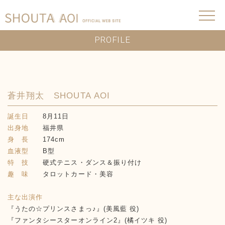
PROFILE
蒼井翔太 SHOUTA AOI
誕生日
8月11日
出身地
福井県
身 長
174cm
血液型
B型
特 技
硬式テニス・ダンス＆振り付け
趣 味
タロットカード・美容
主な出演作
『うたの☆プリンスさまっ♪』(美風藍 役)
『ファンタシースターオンライン2』(橘イツキ 役)