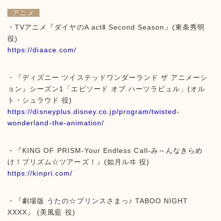
アニメ
・TVアニメ『ダイヤのA actⅡ Second Season』(東条秀明
役)
https://diaace.com/
・『ディズニー ツイステッドワンダーランド ザ アニメーシ
ョン』シーズン1「エピソード オブ ハーツラビュル」(オル
ト・シュラウド 役)
https://disneyplus.disney.co.jp/program/twisted-
wonderland-the-animation/
・『KING OF PRISM-Your Endless Call-み～んなきらめ
け！プリズム☆ツアーズ！』(如月ルヰ 役)
https://kinpri.com/
・『劇場版 うたの☆プリンスさまっ♪ TABOO NIGHT
XXXX』 (美風藍 役)