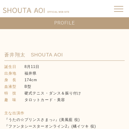
PROFILE
蒼井翔太 SHOUTA AOI
誕生日
8月11日
出身地
福井県
身 長
174cm
血液型
B型
特 技
硬式テニス・ダンス＆振り付け
趣 味
タロットカード・美容
主な出演作
『うたの☆プリンスさまっ♪』(美風藍 役)
『ファンタシースターオンライン2』(橘イツキ 役)