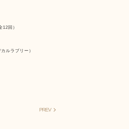
（全12回）
ヂカルラブリー）
PREV