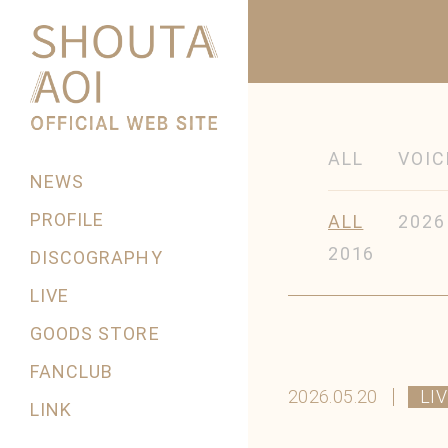
ALL
VOIC
NEWS
PROFILE
ALL
2026
2016
DISCOGRAPHY
LIVE
GOODS STORE
FANCLUB
2026.05.20
LI
LINK